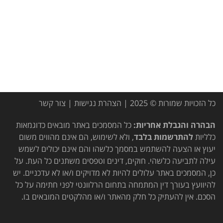
כל הזכויות שמורות © 2025 |
הצהרת נגישות
|
צור קשר
הבהרה והגבלת אחריות:
כל המסמכים באתר מובאים כדוגמאות
כלליות
להתרשמות בלבד
, ולא לשימוש, הם אינם מהווים משום
יעוץ או הצעה להשתמש במסמך כלשהו והם אינם יכולים לשמש
עילה לתביעה כלשהי. חוקים, דינים וטפסים משתנים כל העת. על
כן, המסמכים באתר עלולים להיות לא מדויקים ו/או לא עדכניים. יש
להיוועץ בעורך דין המתמחה בתחום הרלוונטי לפני חתימה על כל
הסכם. אין להעתיק כל חלק מהאתר ו/או מהלקטים המובאים בו.