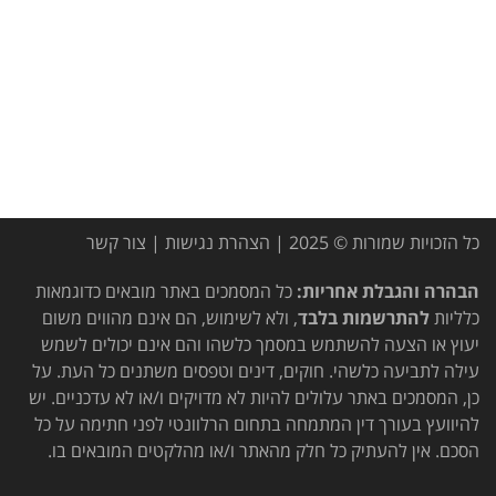
כל הזכויות שמורות © 2025 |
הצהרת נגישות
|
צור קשר
הבהרה והגבלת אחריות:
כל המסמכים באתר מובאים כדוגמאות
כלליות
להתרשמות בלבד
, ולא לשימוש, הם אינם מהווים משום
יעוץ או הצעה להשתמש במסמך כלשהו והם אינם יכולים לשמש
עילה לתביעה כלשהי. חוקים, דינים וטפסים משתנים כל העת. על
כן, המסמכים באתר עלולים להיות לא מדויקים ו/או לא עדכניים. יש
להיוועץ בעורך דין המתמחה בתחום הרלוונטי לפני חתימה על כל
הסכם. אין להעתיק כל חלק מהאתר ו/או מהלקטים המובאים בו.