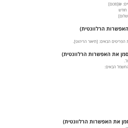
ים: ₪[סכום]
 חודש
שלום]
 הפריטים הבאים: [תיאור הריהוט].
ל.
החשמל הבאים: