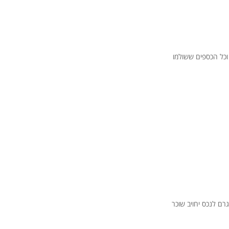
 לא יתקבל אישור תוך 5 ימים, ההסכם יבוטל וכל הכספים ששולמו
רם לנכס יחויב שוכר