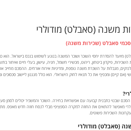
ת משנה (סאבלט) מודולרי
כמי סאבלט (שכירות משנה)
) מיועד להסדרת יחסי השוכר ושוכר המשנה בנוגע לשימוש בנכס בישראל. הוא כו
השכירות, פיקדון ביטחון, ריהוט, מכשירי חשמל, חניה, עישון, בעלי חיים ואיחור בתש
זקים, מגבלות על השכרת משנה נוספת, ומדיניות אירוח אורחים. ההסכם מחייב א
 (אם קיים) ומכפיף את כל תנאיו לחוק הישראלי. הוא כולל מנגנון ליישוב סכסוכים ו
רי?
הסכם שבנוי כתבנית קבועה עם אפשרויות בחירה. השוכר והמשכיר יכולים לסמן סעיפ
ולרי מאפשר להתאים את החוזה למקרה הספציפי מבלי לנסח חוזה חדש מאפס. מתא
עקרונות השכירות פשוטים.
נה (סאבלט) מודולרי