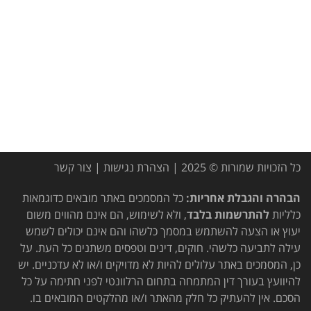
כל הזכויות שמורות © 2025 |
הצהרת נגישות
|
צור קשר
הבהרה והגבלת אחריות:
כל המסמכים באתר מובאים כדוגמאות
כלליות
להתרשמות בלבד
, ולא לשימוש, הם אינם מהווים משום
יעוץ או הצעה להשתמש במסמך כלשהו והם אינם יכולים לשמש
עילה לתביעה כלשהי. חוקים, דינים וטפסים משתנים כל העת. על
כן, המסמכים באתר עלולים להיות לא מדויקים ו/או לא עדכניים. יש
להיוועץ בעורך דין המתמחה בתחום הרלוונטי לפני חתימה על כל
הסכם. אין להעתיק כל חלק מהאתר ו/או מהלקטים המובאים בו.