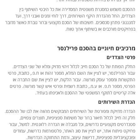
ההסכם משמש כמסגרת משפטית המסדירה את כל היבטי השיתוף בין
הצדדים, החל מהגדרת היקף השירותים, דרך לוחי זמנים ואבני דרך, ועד
למנגנוני פתרון סכסוכים. חשיבותו של הסכם מקצועי וברור גוברת כאשר מדובר
בפרויקטים מורכבים או בשיתוף ארוך טווח.
מרכיבים חיוניים בהסכם פרילנסר
פרטי הצדדים
החלק הפותח של כל הסכם חייב לכלול זיהוי מדויק ומלא של שני הצדדים.
עבור הפרילנסר, יש לציין את השם המלא, מספר זהות או ח.פ., כתובת, פרטי
התקשרות ומספר עוסק מורשה. עבור הלקוח, יש לציין את שם החברה או
הפרטי, מספר ח.פ. או ע.מ., כתובת רשמית ופרטי איש קשר מורשה. פרטים
אלה קריטיים לתוקף המשפטי של ההסכם ולאכיפתו בעתיד.
הגדרת השירותים
הגדרה מדויקת ומפורטת של השירותים המבוקשים מהווה את לבו של ההסכם.
חלק זה חייב לכלול תיאור ברור של משימות ספציפיות, תוצרים צפויים,
סטנדרטים מקצועיים נדרשים, וכל מגבלה או הגדרה רלוונטית. למשל, עבור
פרויקט פיתוח אתר, יש לציין את סוג האתר, פלטפורמות נדרשות, עמודים
ופונקציונליות ספציפיות, דרישות עיצוב, ורמת התחזוקה הנדרשת.