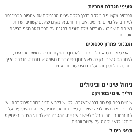
סעיפי הגבלת אחריות
הסכמים מקצועיים כוללים בדרך כלל סעיפים המגבילים את אחריות הפרילנסר
למקרים של נזקים עקיפים, אובדן רווחים, או נזקים שאינם קשורים ישירות
לשירותים שניתנו. הגבלות אלה חיוניות להגנה על הפרילנסר מפני תביעות
מופרזות.
מנגנוני פתרון סכסוכים
כדאי לכלול בהסכم הליך מדורג לפתרון מחלוקות: תחילה משא ומתן ישיר,
לאחר מכן גישור, ורק כמוצא אחרון פנייה לבית משפט או בוררות. הגדרת הליך
כזה יכולה לחסוך זמן ועלויות משמעותיים בעתיד.
ניהול שינויים וביטולים
הליך שינוי בפרויקט
שינויים בפרויקט הם דבר שבשגרה, ולכן יש לקבוע הליך ברור לטיפול בהם. יש
להגדיר מי מורשה לבקש שינויים, כיצד הם מתומחרים, איך הם משפיעים על
לוח הזמנים, ומהו ההליך לאישור שינויים. המטרה היא למנוע מצב בו הפרויקט
"זוחל" ללא שליטה על עלויות וזמנים.
תנאי ביטול