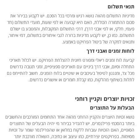
תנאי תשלום
מדיניות התשלום מהווה נושא רגיש ומרכזי בכל הסכם. יש לקבוע בבירור את
סכום ההתמורה הכוללת, האם היא קבועה או לפי שעות, מועדי התשלום (חד
פעמי, חלקי, או לפי אבני דרך), דרכי התשלום המקובלות, והמטבע בו ישולם
התשלום. כמו כן, יש לקבוע מדיניות ברורה לגבי איחורים בתשלום, דמי איחור,
ותנאים למקרה של ביטול הפרויקט באמצע.
לוחות זמנים ואבני דרך
קביעת לוח זמנים ריאלי ומפורט חיונית להצלחת הפרויקט. יש לכלול תאריכי
התחלה וסיום, אבני דרך ביניים עם תאריכים ספציפיים, זמני תגובה נדרשים
מכל צד, ומנגנון לטיפול בעיכובים או שינויים בלוח הזמנים. חשוב להתייחס גם
לתלות בשיתוף מהלקוח, כמו קבלת חומרים או אישורים נדרשים.
זכויות יוצרים וקניין רוחני
הבעלות על התוצרים
נושא זכויות היוצרים והקניין הרוחני מהווה אחד התחומים המורכבים והחשובים
ביותר בהסכמי פרילנסרים. יש להגדיר בבירור מי יהיה הבעלים של התוצרים
הסופיים, האם הזכויות עוברות ללקוח במלואן או שהפרילנסר שומר על זכויות
מסוימות. בפרויקטים יצירתיים, כמו עיצוב או כתיבה, השאלה מורכבת יותר